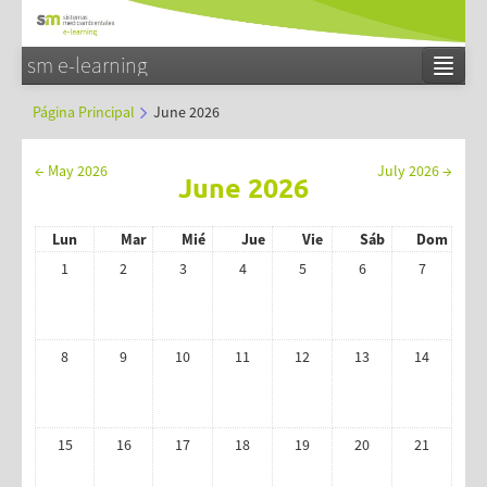
sm e-learning
Español - Internacional (es)
Página Principal
June 2026
Entrar
←
May 2026
July 2026
→
June 2026
Lun
Mar
Mié
Jue
Vie
Sáb
Dom
1
2
3
4
5
6
7
8
9
10
11
12
13
14
15
16
17
18
19
20
21