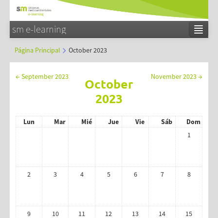
sm e-learning
Español - Internacional (es)
Página Principal
October 2023
Entrar
←
September 2023
November 2023
→
October
2023
Lun
Mar
Mié
Jue
Vie
Sáb
Dom
1
2
3
4
5
6
7
8
9
10
11
12
13
14
15