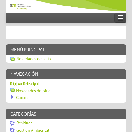
Español - Internacional (es)
Entrar
MENÚ PRINCIPAL
Novedades del sitio
NAVEGACIÓN
Página Principal
Novedades del sitio
Cursos
CATEGORÍAS
Residuos
Gestión Ambiental