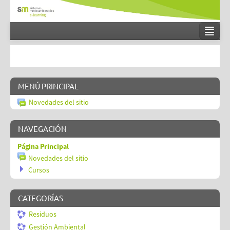
Español - Internacional (es)
Entrar
MENÚ PRINCIPAL
Novedades del sitio
NAVEGACIÓN
Página Principal
Novedades del sitio
Cursos
CATEGORÍAS
Residuos
Gestión Ambiental