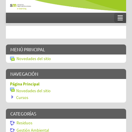
Español - Internacional (es)
Entrar
MENÚ PRINCIPAL
Novedades del sitio
NAVEGACIÓN
Página Principal
Novedades del sitio
Cursos
CATEGORÍAS
Residuos
Gestión Ambiental